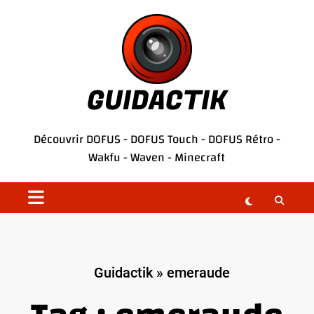
Aller
au
contenu
GUIDACTIK
Découvrir
DOFUS
-
DOFUS Touch
-
DOFUS Rétro
-
Wakfu
-
Waven
-
Minecraft
Guidactik
»
emeraude