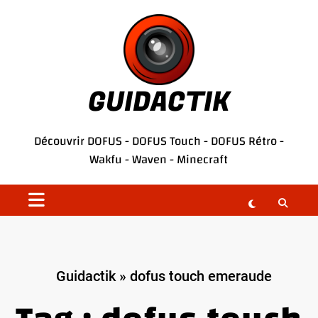
Aller
au
contenu
GUIDACTIK
Découvrir
DOFUS
-
DOFUS Touch
-
DOFUS Rétro
-
Wakfu
-
Waven
-
Minecraft
Guidactik
»
dofus touch emeraude