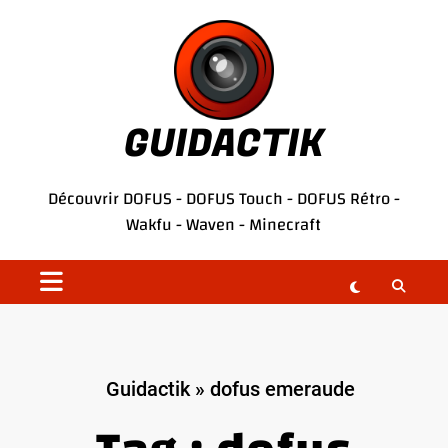
Aller
au
contenu
GUIDACTIK
Découvrir
DOFUS
-
DOFUS Touch
-
DOFUS Rétro
-
Wakfu
-
Waven
-
Minecraft
Guidactik
»
dofus emeraude