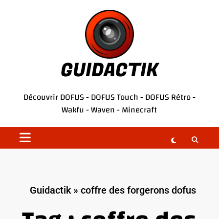
Aller
au
contenu
GUIDACTIK
Découvrir
DOFUS
-
DOFUS Touch
-
DOFUS Rétro
-
Wakfu
-
Waven
-
Minecraft
Guidactik
»
coffre des forgerons dofus