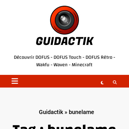
Aller
au
contenu
GUIDACTIK
Découvrir
DOFUS
-
DOFUS Touch
-
DOFUS Rétro
-
Wakfu
-
Waven
-
Minecraft
Guidactik
»
bunelame