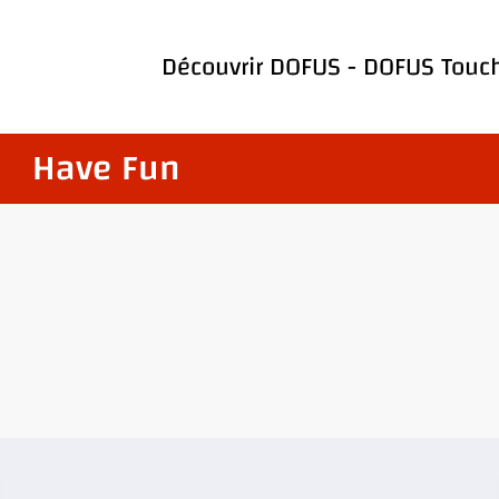
Découvrir
DOFUS
-
DOFUS Touc
Have Fun