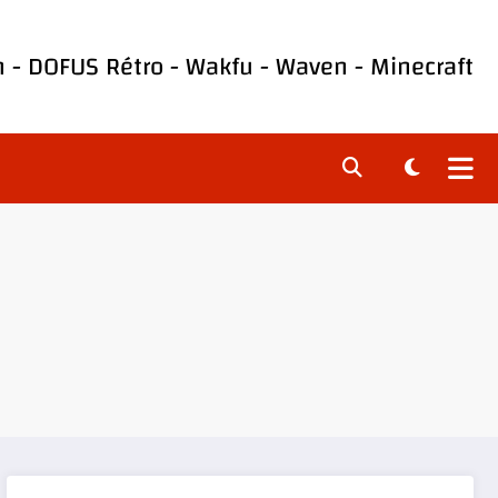
h
-
DOFUS Rétro
-
Wakfu
-
Waven
-
Minecraft