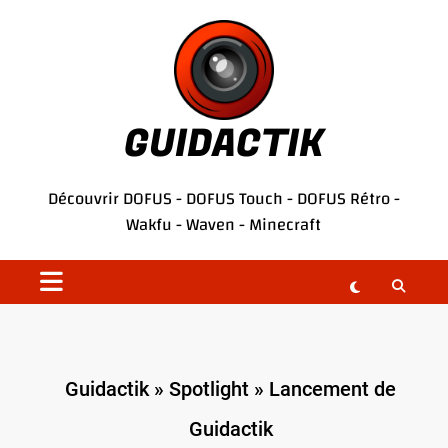
Aller
au
contenu
GUIDACTIK
Découvrir
DOFUS
-
DOFUS Touch
-
DOFUS Rétro
-
Wakfu
-
Waven
-
Minecraft
Guidactik
»
Spotlight
»
Lancement de
Guidactik