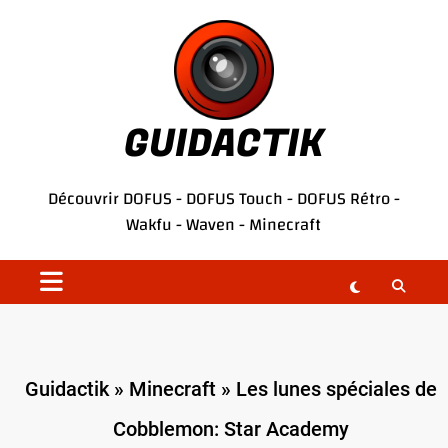
Aller
au
contenu
GUIDACTIK
Découvrir
DOFUS
-
DOFUS Touch
-
DOFUS Rétro
-
Wakfu
-
Waven
-
Minecraft
Guidactik
»
Minecraft
»
Les lunes spéciales de
Cobblemon: Star Academy