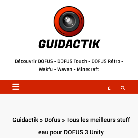
Aller
au
contenu
GUIDACTIK
Découvrir
DOFUS
-
DOFUS Touch
-
DOFUS Rétro
-
Wakfu
-
Waven
-
Minecraft
Guidactik
»
Dofus
»
Tous les meilleurs stuff
eau pour DOFUS 3 Unity