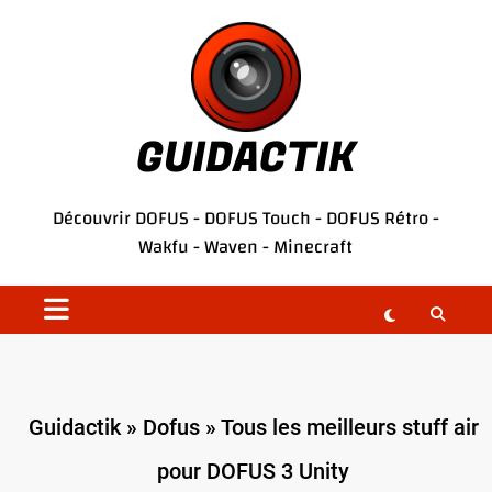
Aller
au
contenu
GUIDACTIK
Découvrir
DOFUS
-
DOFUS Touch
-
DOFUS Rétro
-
Wakfu
-
Waven
-
Minecraft
Guidactik
»
Dofus
»
Tous les meilleurs stuff air
pour DOFUS 3 Unity