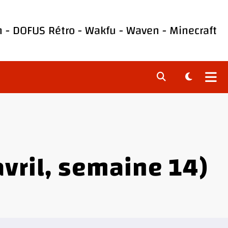
h
-
DOFUS Rétro
-
Wakfu
-
Waven
-
Minecraft
avril, semaine 14)