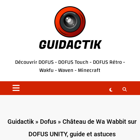
Aller
au
contenu
GUIDACTIK
Découvrir
DOFUS
-
DOFUS Touch
-
DOFUS Rétro
-
Wakfu
-
Waven
-
Minecraft
Guidactik
»
Dofus
»
Château de Wa Wabbit sur
DOFUS UNITY, guide et astuces