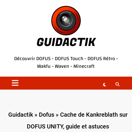
Aller
au
contenu
GUIDACTIK
Découvrir
DOFUS
-
DOFUS Touch
-
DOFUS Rétro
-
Wakfu
-
Waven
-
Minecraft
Guidactik
»
Dofus
»
Cache de Kankreblath sur
DOFUS UNITY, guide et astuces