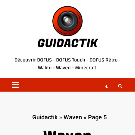
Aller
au
contenu
GUIDACTIK
Découvrir
DOFUS
-
DOFUS Touch
-
DOFUS Rétro
-
Wakfu
-
Waven
-
Minecraft
Guidactik
»
Waven
»
Page 5