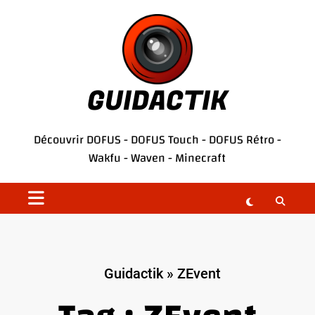
Aller
au
contenu
GUIDACTIK
Découvrir
DOFUS
-
DOFUS Touch
-
DOFUS Rétro
-
Wakfu
-
Waven
-
Minecraft
Guidactik
»
ZEvent