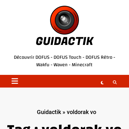
Aller
au
contenu
GUIDACTIK
Découvrir
DOFUS
-
DOFUS Touch
-
DOFUS Rétro
-
Wakfu
-
Waven
-
Minecraft
Guidactik
»
voldorak vo