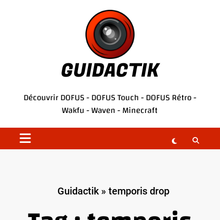
Aller
au
contenu
GUIDACTIK
Découvrir
DOFUS
-
DOFUS Touch
-
DOFUS Rétro
-
Wakfu
-
Waven
-
Minecraft
Guidactik
»
temporis drop