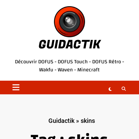
Aller
au
contenu
GUIDACTIK
Découvrir
DOFUS
-
DOFUS Touch
-
DOFUS Rétro
-
Wakfu
-
Waven
-
Minecraft
Guidactik
»
skins