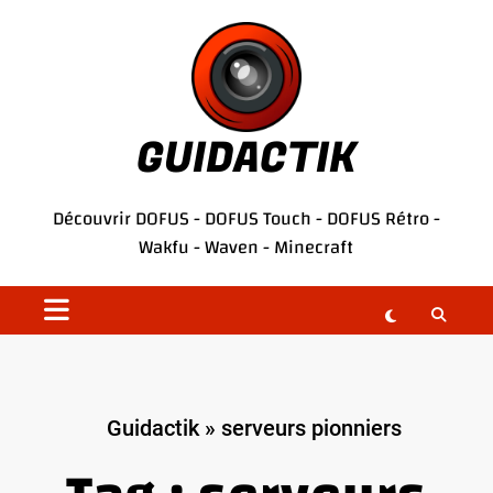
Aller
au
contenu
GUIDACTIK
Découvrir
DOFUS
-
DOFUS Touch
-
DOFUS Rétro
-
Wakfu
-
Waven
-
Minecraft
Guidactik
»
serveurs pionniers