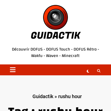
Aller
au
contenu
GUIDACTIK
Découvrir
DOFUS
-
DOFUS Touch
-
DOFUS Rétro
-
Wakfu
-
Waven
-
Minecraft
Guidactik
»
rushu hour