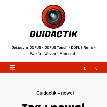
Aller
au
contenu
GUIDACTIK
Découvrir
DOFUS
-
DOFUS Touch
-
DOFUS Rétro
-
Wakfu
-
Waven
-
Minecraft
Guidactik
»
nowel