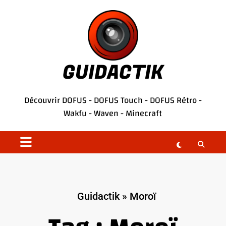
Aller
au
contenu
GUIDACTIK
Découvrir
DOFUS
-
DOFUS Touch
-
DOFUS Rétro
-
Wakfu
-
Waven
-
Minecraft
Guidactik
»
Moroï