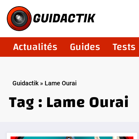
Aller
au
GUIDACTIK
contenu
Actualités
Guides
Tests
Guidactik
»
Lame Ourai
Tag : Lame Ourai