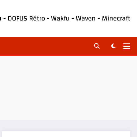
h
-
DOFUS Rétro
-
Wakfu
-
Waven
-
Minecraft