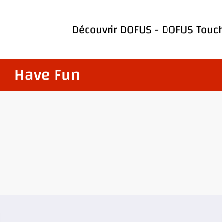
Découvrir
DOFUS
-
DOFUS Touc
Have Fun