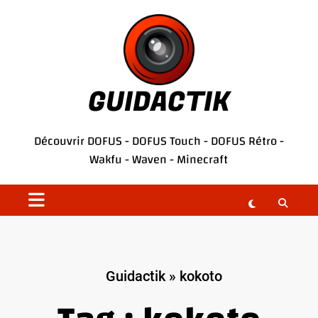
Aller
au
contenu
GUIDACTIK
Découvrir
DOFUS
-
DOFUS Touch
-
DOFUS Rétro
-
Wakfu
-
Waven
-
Minecraft
Guidactik
»
kokoto