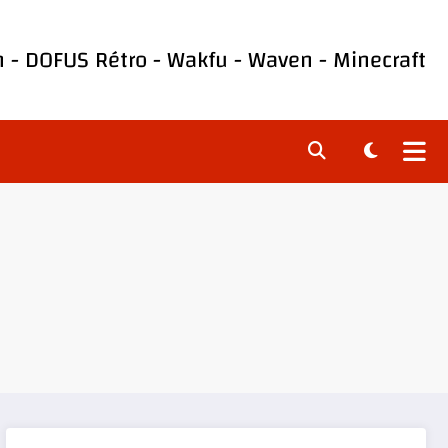
h
-
DOFUS Rétro
-
Wakfu
-
Waven
-
Minecraft