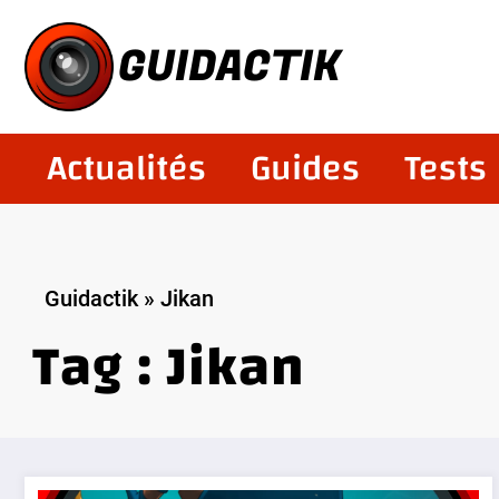
Aller
au
GUIDACTIK
contenu
Actualités
Guides
Tests
Guidactik
»
Jikan
Tag : Jikan