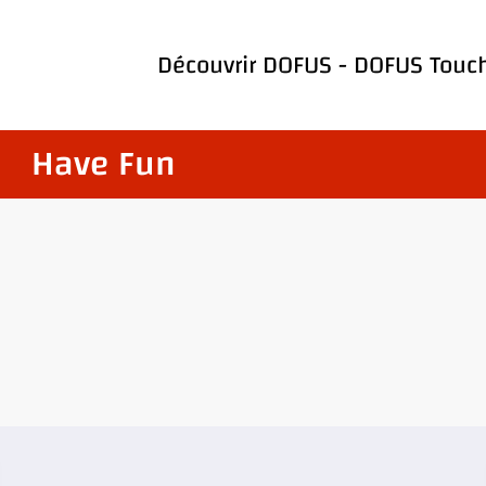
Découvrir
DOFUS
-
DOFUS Touc
Have Fun