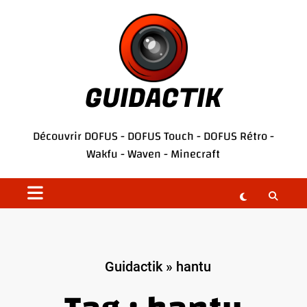
Aller
au
contenu
GUIDACTIK
Découvrir
DOFUS
-
DOFUS Touch
-
DOFUS Rétro
-
Wakfu
-
Waven
-
Minecraft
Guidactik
»
hantu