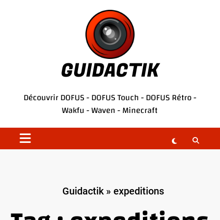
Aller
au
contenu
GUIDACTIK
Découvrir
DOFUS
-
DOFUS Touch
-
DOFUS Rétro
-
Wakfu
-
Waven
-
Minecraft
Guidactik
»
expeditions