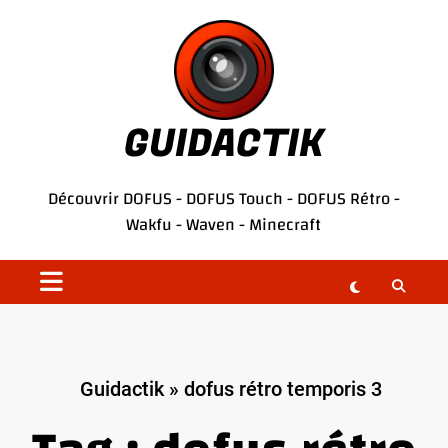
Aller
au
contenu
GUIDACTIK
Découvrir
DOFUS
-
DOFUS Touch
-
DOFUS Rétro
-
Wakfu
-
Waven
-
Minecraft
Guidactik
»
dofus rétro temporis 3