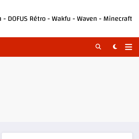
h
-
DOFUS Rétro
-
Wakfu
-
Waven
-
Minecraft