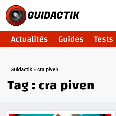
Aller
au
GUIDACTIK
contenu
Actualités
Guides
Tests
Guidactik
»
cra piven
Tag : cra piven