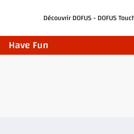
Découvrir
DOFUS
-
DOFUS Touc
Have Fun