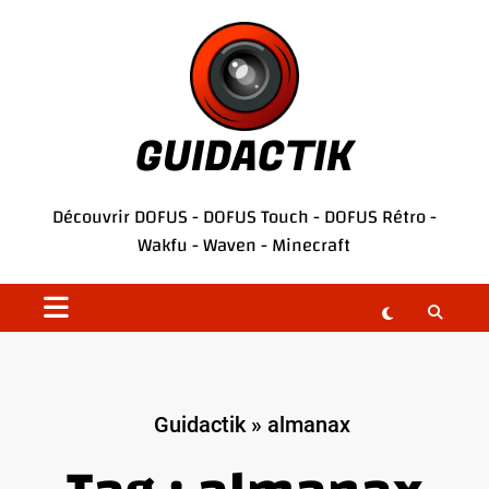
Aller
au
contenu
GUIDACTIK
Découvrir
DOFUS
-
DOFUS Touch
-
DOFUS Rétro
-
Wakfu
-
Waven
-
Minecraft
Guidactik
»
almanax